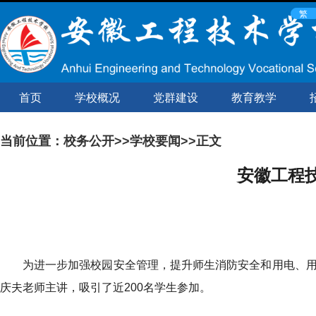
经典
繁
回顾
数字
首页
学校概况
党群建设
教育教学
校园
阳光
当前位置：
校务公开
>>
学校要闻
>>正文
心理
安徽工程
数字
图书
馆
为进一步加强校园安全管理，提升师生消防安全和用电、用
网络
庆夫老师主讲，吸引了近200名学生参加。
教学