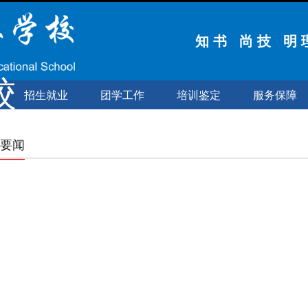
知 书 尚 技 明 
校
招生就业
团学工作
培训鉴定
服务保障
要闻