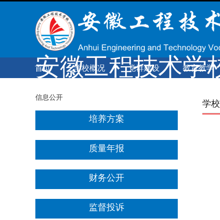
经典回顾
数字校园
阳光心理
数字图书馆
教学平台（
典技通
超星
）
安徽工程技术学
首页
学校概况
党群建设
教育教学
宿州学院工程技术学院
Anhui engineering and Technology Vocational School
校长信箱（监督举报）：
信息公开
学校
ahgcjsxx@126.com
培养方案
质量年报
财务公开
监督投诉