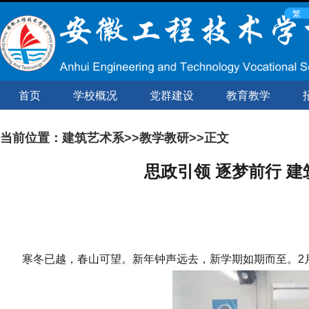
经典
繁
回顾
智慧
首页
学校概况
党群建设
教育教学
校园
阳光
当前位置：
建筑艺术系
>>
教学教研
>>正文
心理
思政引领 逐梦前行 
数字
图书
馆
寒冬已越，春山可望。新年钟声远去，新学期如期而至。2月
网络
教学