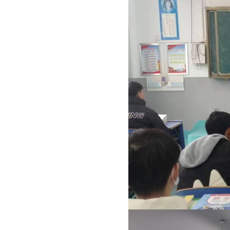
平台
宿州
学院
工程
技术
学院
校长信箱（监督举
报）：
ahgcjsxx@126.com