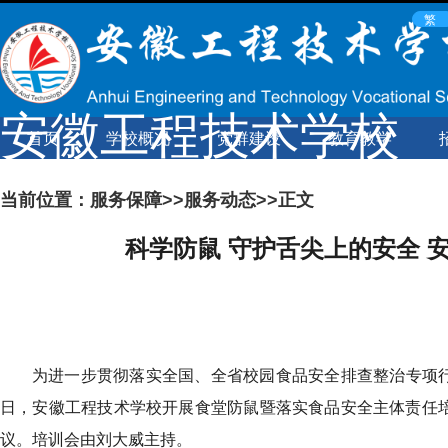
繁
安徽工程技术学校
首页
学校概况
党群建设
教育教学
馆
Anhui engineering and Technology Vocational School
平台
当前位置：
服务保障
>>
服务动态
>>正文
工程技术
科学防鼠 守护舌尖上的安全
（监督举
为进一步贯彻落实全国、全省校园食品安全排查整治专项行
@126.com
日，安徽工程技术学校开展食堂防鼠暨落实食品安全主体责任
议。培训会由刘大威主持。